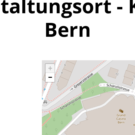
taltungsort - 
Bern
+
−